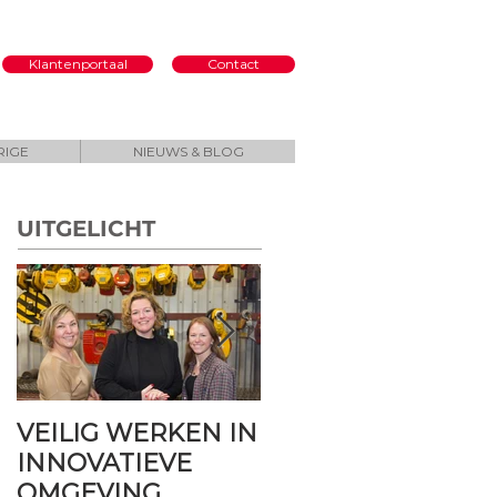
Klantenportaal
Contact
RIGE
NIEUWS & BLOG
UITGELICHT
VEILIG WERKEN IN
Torsit
INNOVATIEVE
Hijsinstallaties B.V.
OMGEVING
viert 40 jaar veilig