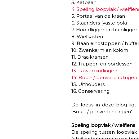
3. Katbaan 
4. Speling loopvlak / wielflen
5. Portaal van de kraan 
6. Staanders (vaste bok)
7. Hoofdligger en hulpligger 
8. Wielkasten 
9. Baan eindstoppen / buffe
10. Zwenkarm en kolom
11. Draaikransen 
12. Trappen en bordessen 
13. Lasverbindingen 
14. Bout- / penverbindingen 
15. Uithouders 
16. Conservering 
De focus in deze blog ligt o
'Bout- / penverbindingen'. 
Speling loopvlak / wielflens 
De speling tussen loopvlak e
fabrikantennormen van toep