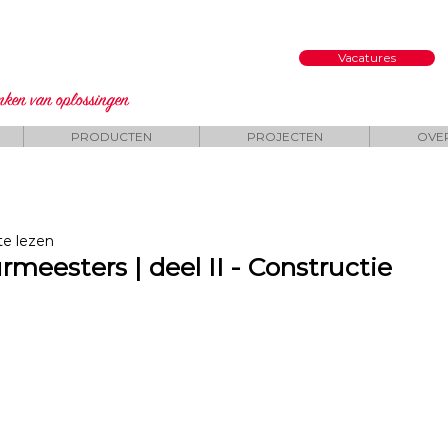
Vacatures
enken
van oplossingen
PRODUCTEN
PROJECTEN
OVE
te lezen
meesters | deel II - Constructie