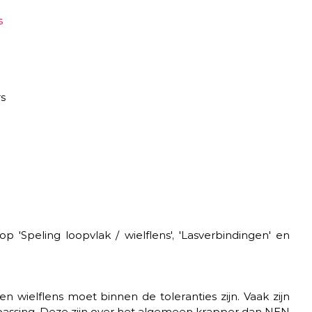
s 
rs
p 'Speling loopvlak / wielflens', 'Lasverbindingen' en 
n wielflens moet binnen de toleranties zijn. Vaak zijn 
assing. Deze zijn over het algemeen krapper dan NEN 