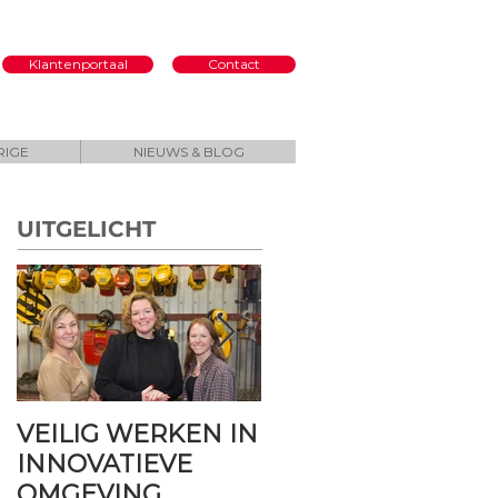
Klantenportaal
Contact
RIGE
NIEUWS & BLOG
UITGELICHT
VEILIG WERKEN IN
Torsit
INNOVATIEVE
Hijsinstallaties B.V.
OMGEVING
viert 40 jaar veilig