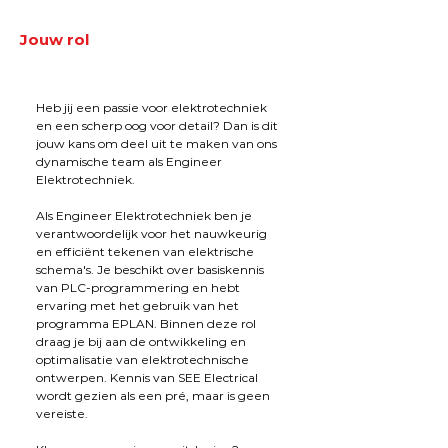
Jouw rol
Heb jij een passie voor elektrotechniek 
en een scherp oog voor detail? Dan is dit 
jouw kans om deel uit te maken van ons 
dynamische team als Engineer 
Elektrotechniek.
Als Engineer Elektrotechniek ben je 
verantwoordelijk voor het nauwkeurig 
en efficiënt tekenen van elektrische 
schema's. Je beschikt over basiskennis 
van PLC-programmering en hebt 
ervaring met het gebruik van het 
programma EPLAN. Binnen deze rol 
draag je bij aan de ontwikkeling en 
optimalisatie van elektrotechnische 
ontwerpen. Kennis van SEE Electrical 
wordt gezien als een pré, maar is geen 
vereiste.