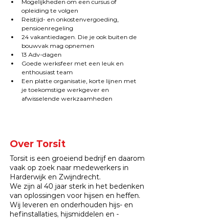
Mogelijkheden om een cursus of 
opleiding te volgen
Reistijd- en onkostenvergoeding, 
pensioenregeling
24 vakantiedagen. Die je ook buiten de 
bouwvak mag opnemen
13 Adv-dagen
Goede werksfeer met een leuk en 
enthousiast team
Een platte organisatie, 
korte lijnen met 
je toekomstige werkgever en 
afwisselende werkzaamheden
Over Torsit
Torsit is een groeiend bedrijf en daarom
vaak op zoek naar medewerkers in
Harderwijk en Zwijndrecht.
We zijn al 40 jaar sterk in het bedenken
van oplossingen voor hijsen en heffen.
Wij leveren en onderhouden hijs- en
hefinstallaties, hijsmiddelen en -