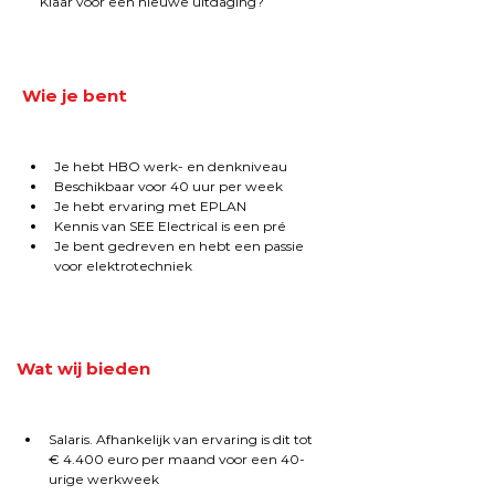
Klaar voor een nieuwe uitdaging?
Wie je bent
Je hebt HBO werk- en denkniveau
Beschikbaar voor 40 uur per week
Je hebt ervaring met EPLAN
Kennis van SEE Electrical is een pré
Je bent gedreven en hebt een passie 
voor elektrotechniek
Wat wij bieden
Salaris. Afhankelijk van ervaring is dit tot 
€ 4.400 euro per maand voor een 40-
urige werkweek