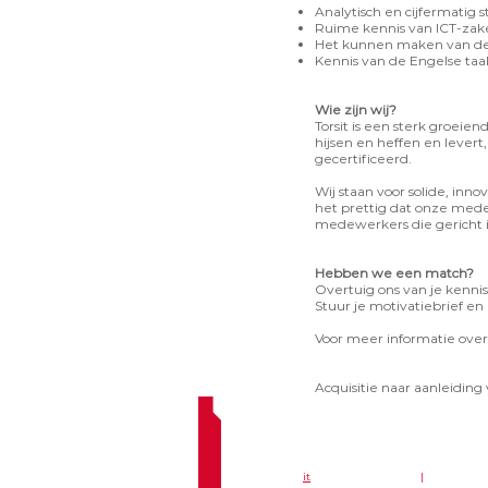
Analytisch en cijfermatig s
Ruime kennis van ICT-zak
Het kunnen maken van de v
Kennis van de Engelse taal
Wie zijn wij?
Torsit is een sterk groeie
hijsen en heffen en levert
gecertificeerd.
Wij staan voor solide, in
het prettig dat onze mede
medewerkers die gericht i
​Hebben we een match?
Overtuig ons van je kenni
Stuur je motivatiebrief e
Voor meer informatie over
Acquisitie naar aanleiding 
© 2024 tors
it
hijsinstallaties B.V.
|
algemen