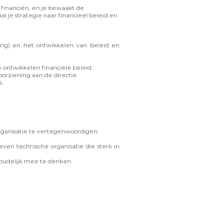
 financiën, en je bewaakt de
l je strategie naar financieel beleid en
ting) en het ontwikkelen van beleid en
ontwikkelen financiële beleid.
orziening aan de directie.
s.
rganisatie te vertegenwoordigen.
even technische organisatie die sterk in
houdelijk mee te denken.