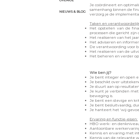
OVERIGE
Je coördineert en optimal
samenhang binnen de financ
NIEUWS & BLOG
verzorg je de implementat
Taken en verantwoordeli
Het opstellen van de fina
processen die gericht zijn
Het realiseren van het jaa
Het adviseren en informer
De verantwoording voor bu
Het realiseren van de uit
Het beheren en verder opt
Wie ben jij?
Je bent integer en open e
Je beschikt over uitsteke
Je stuurt aan op resultate
Je kunt je verbinden met d
beweging is.
Je bent een stevige en kr
Je bent besluitvaardig, du
Je hanteert het ‘wij-gevoe
Ervaring en functie-eisen:
HBO werk- en denkniveau
Aantoonbare werkervaring 
Kennis en ervaring met int
Kennis van de relevante w