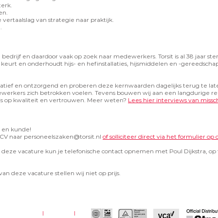
terk.
en.
ertaalslag van strategie naar praktijk.
.
nd bedrijf en daardoor vaak op zoek naar medewerkers. Torsit is al 38 jaar s
, keurt en onderhoudt hijs- en hefinstallaties, hijsmiddelen en -gereedscha
novatief en ontzorgend en proberen deze kernwaarden dagelijks terug te la
werkers zich betrokken voelen. Tevens bouwen wij aan een langdurige rel
s op kwaliteit en vertrouwen. Meer weten?
Lees hier interviews van missch
s en kunde!
n CV naar
personeelszaken@torsit.nl
of solliciteer direct via het formulier o
 deze vacature kun je telefonische contact opnemen met Poul Dijkstra, 
van deze vacature stellen wij niet op prijs.
e voorwaarden
|
disclaimer
|