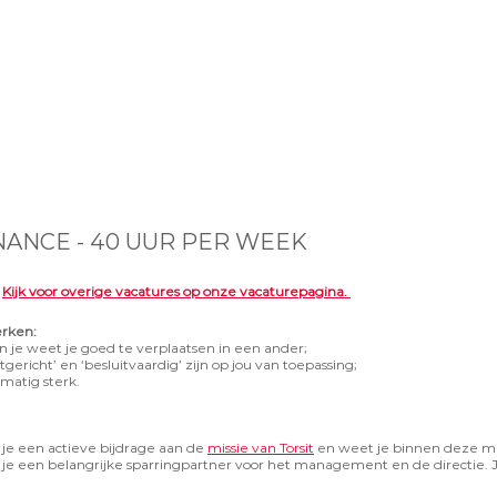
ANCE - 40 UUR PER WEEK
.
Kijk voor overige vacatures op onze vacaturepagina.
werken:
n je weet je goed te verplaatsen in een ander;
ericht’ en ‘besluitvaardig’ zijn op jou van toepassing;
rmatig sterk.
 je een actieve bijdrage aan de
missie van Torsit
en weet je binnen deze miss
 je een belangrijke sparringpartner voor het management en de directie. 