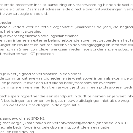
iseert de processen inzake aansturing en verantwoording binnen de sectie
iële cluster. Daarnaast adviseer je de directie over ontwikkelingen, vertaa
ie van strategie en beleid.
jkheden:
nciële kaders voor de totale organisatie (waaronder de jaarlijkse begro
 op het eigen vakgebied.
rlijks overeengekomen afdelingsplan finance.
en van interne en externe belanghebbenden over het gevoerde en het te 
dget en resultaat en het realiseren van de verslaglegging en informatievo
voering van (meer complexe) werkzaamheden, zoals onder andere subsidie
imaliseren van ICT processen.
n je weet je goed te verplaatsen in een ander.
nde communicatieve vaardigheden en je weet zowel intern als extern de o
n en je beschikt over een uitstekend bedrijfseconomisch overzicht.
e missie en visie van Torsit en je voelt je thuis in een professioneel gedr
itische sparringpartner die een standpunt in durft te nemen en je weet in
rft beslissingen te nemen en je gaat nieuwe uitdagingen niet uit de weg.
l’ en weet dat uit te dragen in de organisatie.
, aangevuld met SPD 1-2.
met vergelijkbare taken en verantwoordelijkheden (financieel en ICT).
egrale bedrijfsvoering, beleidsplanning, controle en evaluatie.
et- en regelgeving.