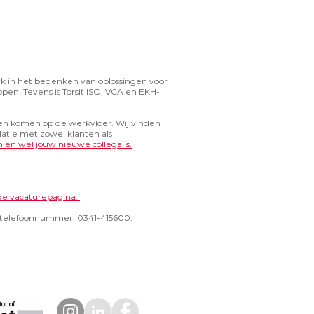
terk in het bedenken van oplossingen voor
ppen. Tevens is Torsit ISO, VCA en EKH-
ten komen op de werkvloer. Wij vinden
atie met zowel klanten als
ien wel jouw nieuwe collega´´ s.
p de vacaturepagina.
op telefoonnummer: 0341-415600.