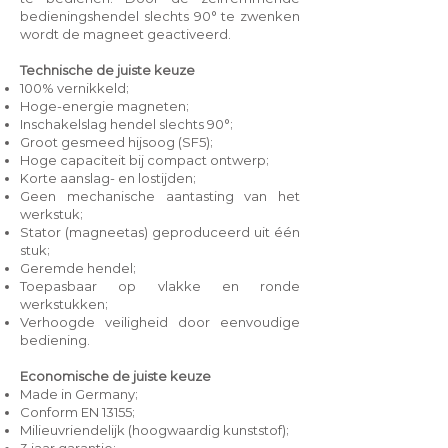
bedieningshendel slechts 90° te zwenken
wordt de magneet geactiveerd.
Technische de juiste keuze
100% vernikkeld;
Hoge-energie magneten;
Inschakelslag hendel slechts 90°;
Groot gesmeed hijsoog (SF5);
Hoge capaciteit bij compact ontwerp;
Korte aanslag- en lostijden;
Geen mechanische aantasting van het
werkstuk;
Stator (magneetas) geproduceerd uit één
stuk;
Geremde hendel;
Toepasbaar op vlakke en ronde
werkstukken;
Verhoogde veiligheid door eenvoudige
bediening.
Economische de juiste keuze
Made in Germany;
Conform EN 13155;
Milieuvriendelijk (hoogwaardig kunststof);