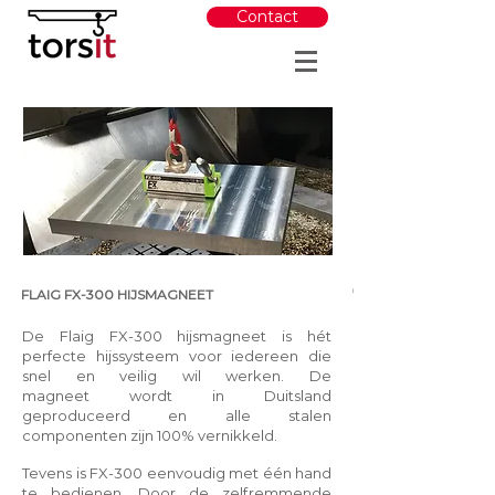
Contact
€498,00
FLAIG FX-300 HIJSMAGNEET
De Flaig FX-300 hijsmagneet is hét
perfecte hijssysteem voor iedereen die
snel en veilig wil werken. De
magneet wordt in Duitsland
geproduceerd en alle stalen
componenten zijn 100% vernikkeld.
Tevens is FX-300 eenvoudig met één hand
te bedienen. Door de zelfremmende