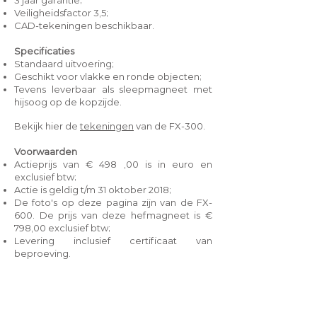
3 jaar garantie;
Veiligheidsfactor 3,5;
CAD-tekeningen beschikbaar.
Specificaties
Standaard uitvoering;
Geschikt voor vlakke en ronde objecten;
Tevens leverbaar als sleepmagneet met
hijsoog op de kopzijde.
Bekijk hier de
tekeningen
van de FX-300.
Voorwaarden
Actieprijs van € 498 ,00 is in euro en
exclusief btw;
Actie is geldig t/m 31 oktober 2018;
De foto's op deze pagina zijn van de FX-
600. De prijs van deze hefmagneet is €
798,00 exclusief btw;
Levering inclusief certificaat van
beproeving.