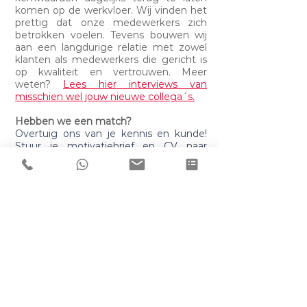
komen op de werkvloer. Wij vinden het
prettig dat onze medewerkers zich
betrokken voelen. Tevens bouwen wij
aan een langdurige relatie met zowel
klanten als medewerkers die gericht is
op kwaliteit en vertrouwen. Meer
weten?
Lees hier interviews van
misschien wel jouw nieuwe collega´ s.
​Hebben we een match?
Overtuig ons van je kennis en kunde!
Stuur je motivatiebrief en CV naar
personeelszaken@torsit.nl
of solliciteer
direct via het formulier op de
vacaturepagina.
Voor meer informatie over deze
vacature kun je telefonische contact
opnemen met René Bossers, op
telefoonnummer:
0341-415600
.
Acquisitie naar aanleiding van deze
vacature stellen wij niet op prijs.